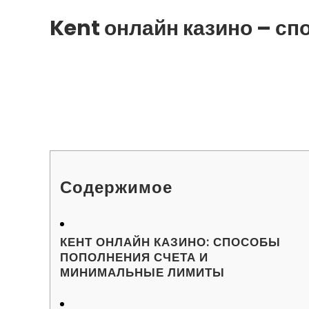
Kent онлайн казино – с
Содержимое
КЕНТ ОНЛАЙН КАЗИНО: СПОСОБЫ
ПОПОЛНЕНИЯ СЧЕТА И
МИНИМАЛЬНЫЕ ЛИМИТЫ