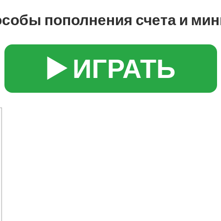
пособы пополнения счета и м
▶️ ИГРАТЬ