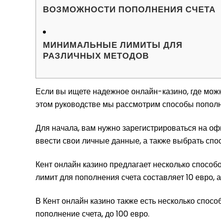
ВОЗМОЖНОСТИ ПОПОЛНЕНИЯ СЧЕТА
МИНИМАЛЬНЫЕ ЛИМИТЫ ДЛЯ
РАЗЛИЧНЫХ МЕТОДОВ
Если вы ищете надежное онлайн-казино, где можн
этом руководстве мы рассмотрим способы пополн
Для начала, вам нужно зарегистрироваться на оф
ввести свои личные данные, а также выбрать спо
Кент онлайн казино предлагает несколько способо
лимит для пополнения счета составляет 10 евро, 
В Кент онлайн казино также есть несколько спосо
пополнение счета, до 100 евро.