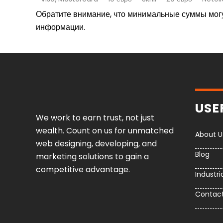
Обратите внимание, что минимальные суммы могу
информации.
USE
We work to earn trust, not just
wealth. Count on us for unmatched
About U
web designing, developing, and
Blog
marketing solutions to gain a
competitive advantage.
Industri
Contact