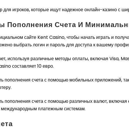
ор для игроков, которые ищут надежное онлайн-казино с ш
бы Пополнения Счета И Минималь
циальном сайте Kent Casino, чтобы начать играть и получа
ложено выбрать логин и пароль для доступа к вашему профи
т, используя различные методы оплаты, включая Visa, Maste
ino составляет 10 евро.
ть пополнения счета с помощью мобильных приложений, таки
ютеру.
сть пополнения счета с помощью различных валют, включая 
п к международным платежным системам.
ета