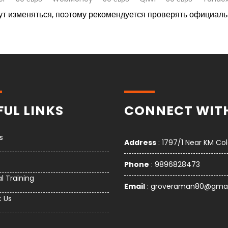
т изменяться, поэтому рекомендуется проверять официаль
FUL LINKS
CONNECT WITH
s
Address
: 1797/1 Near KM Co
Phone
: 9896828473
al Training
Email
: groveraman80@gmai
 Us