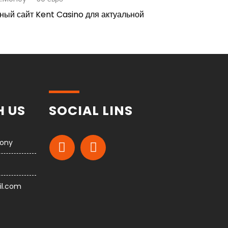
ный сайт Kent Casino для актуальной
 US
SOCIAL LINS
lony
l.com