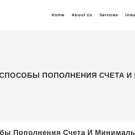
Home
About Us
Services
Indu
– СПОСОБЫ ПОПОЛНЕНИЯ СЧЕТА 
обы Пополнения Счета И Минимал