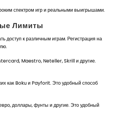
ироким спектром игр и реальными выигрышами.
ные Лимиты
ть доступ к различным играм. Регистрация на
лю.
rcard, Maestro, Neteller, Skrill и другие.
х как Boku и Payforit. Это удобный способ
евро, доллары, фунты и другие. Это удобный