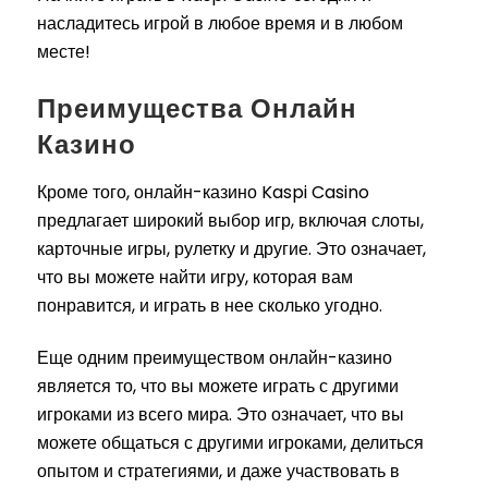
насладитесь игрой в любое время и в любом
месте!
Преимущества Онлайн
Казино
Кроме того, онлайн-казино Kaspi Casino
предлагает широкий выбор игр, включая слоты,
карточные игры, рулетку и другие. Это означает,
что вы можете найти игру, которая вам
понравится, и играть в нее сколько угодно.
Еще одним преимуществом онлайн-казино
является то, что вы можете играть с другими
игроками из всего мира. Это означает, что вы
можете общаться с другими игроками, делиться
опытом и стратегиями, и даже участвовать в