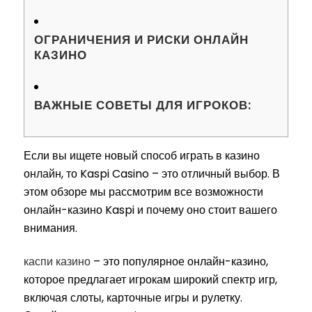
ОГРАНИЧЕНИЯ И РИСКИ ОНЛАЙН
КАЗИНО
ВАЖНЫЕ СОВЕТЫ ДЛЯ ИГРОКОВ:
Если вы ищете новый способ играть в казино
онлайн, то Kaspi Casino – это отличный выбор. В
этом обзоре мы рассмотрим все возможности
онлайн-казино Kaspi и почему оно стоит вашего
внимания.
каспи казино
– это популярное онлайн-казино,
которое предлагает игрокам широкий спектр игр,
включая слоты, карточные игры и рулетку.