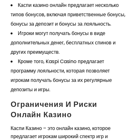
Каспи казино онлайн предлагает несколько
типов бонусов, включая приветственные бонусы,
бонусы за депозит и бонусы за лояльность.
Игроки могут получать бонусы в виде
дополнительных денег, бесплатных спинов и
других преимуществ.
Кроме того, Kaspi Casino предлагает
программу лояльности, которая позволяет
игрокам получать бонусы за их регулярные
депозиты и игры.
Ограничения И Риски
Онлайн Казино
Каспи Казино – это онлайн казино, которое
предлагает игрокам широкий спектр игр и