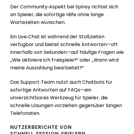
Der Community‑Aspekt bei Spinsy richtet sich
an Spieler, die sofortige Hilfe ohne lange
Wartezeiten wünschen.
Ein Live‑Chat ist während der Stoßzeiten
verfügbar und bietet schnelle Antworten—oft
innerhalb von Sekunden—auf häufige Fragen wie
„Wie aktiviere ich Freispiele?“ oder „Wann wird
meine Auszahlung bearbeitet?“
Das Support‑Team nutzt auch Chatbots für
sofortige Antworten auf FAQs—ein
unverzichtbares Werkzeug für Spieler, die
schnelle Lösungen vorziehen gegenüber langen
Telefonaten.
NUTZERBERICHTE VON
SCHNELL‑SESSION‑SPIELERN