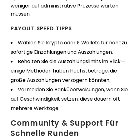
weniger auf administrative Prozesse warten
müssen.
PAYOUT‑SPEED‑TIPPS
Wählen Sie Krypto oder E‑Wallets für nahezu
sofortige Einzahlungen und Auszahlungen.
Behalten Sie die Auszahlungslimits im Blick—
einige Methoden haben Höchstbeträge, die
große Auszahlungen verzögern könnten.
Vermeiden Sie Banküberweisungen, wenn Sie
auf Geschwindigkeit setzen; diese dauern oft
mehrere Werktage.
Community & Support Für
Schnelle Runden