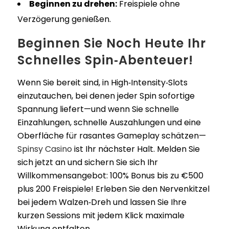
Beginnen zu drehen:
Freispiele ohne
Verzögerung genießen.
Beginnen Sie Noch Heute Ihr
Schnelles Spin‑Abenteuer!
Wenn Sie bereit sind, in High‑Intensity‑Slots
einzutauchen, bei denen jeder Spin sofortige
Spannung liefert—und wenn Sie schnelle
Einzahlungen, schnelle Auszahlungen und eine
Oberfläche für rasantes Gameplay schätzen—
Spinsy Casino
ist Ihr nächster Halt. Melden Sie
sich jetzt an und sichern Sie sich Ihr
Willkommensangebot: 100% Bonus bis zu €500
plus 200 Freispiele! Erleben Sie den Nervenkitzel
bei jedem Walzen‑Dreh und lassen Sie Ihre
kurzen Sessions mit jedem Klick maximale
Wirkung entfalten.