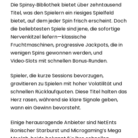
Die Spinsy‑Bibliothek bietet über zehntausend
Titel, was den Spielern ein riesiges Spielfeld
bietet, auf dem jeder Spin frisch erscheint. Doch
die beliebtesten Spiele sind jene, die sofortige
Nervenkitzel liefern—klassische
Fruchtmaschinen, progressive Jackpots, die in
wenigen Spins gewonnen werden, und
Video‑Slots mit schnellen Bonus‑Runden.
Spieler, die kurze Sessions bevorzugen,
gravitieren zu Spielen mit hoher Volatilität und
schnellen Rücklaufquoten. Diese Titel halten das
Herz rasen, während sie klare Signale geben,
wann ein Gewinn bevorsteht.
Einige herausragende Anbieter sind NetEnts
ikonischer Starburst und Microgaming’s Mega