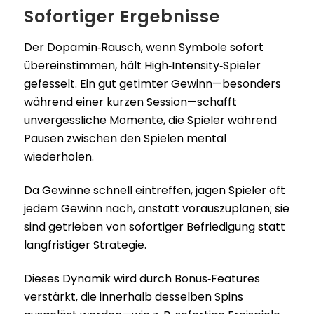
Sofortiger Ergebnisse
Der Dopamin‑Rausch, wenn Symbole sofort
übereinstimmen, hält High‑Intensity‑Spieler
gefesselt. Ein gut getimter Gewinn—besonders
während einer kurzen Session—schafft
unvergessliche Momente, die Spieler während
Pausen zwischen den Spielen mental
wiederholen.
Da Gewinne schnell eintreffen, jagen Spieler oft
jedem Gewinn nach, anstatt vorauszuplanen; sie
sind getrieben von sofortiger Befriedigung statt
langfristiger Strategie.
Dieses Dynamik wird durch Bonus‑Features
verstärkt, die innerhalb desselben Spins