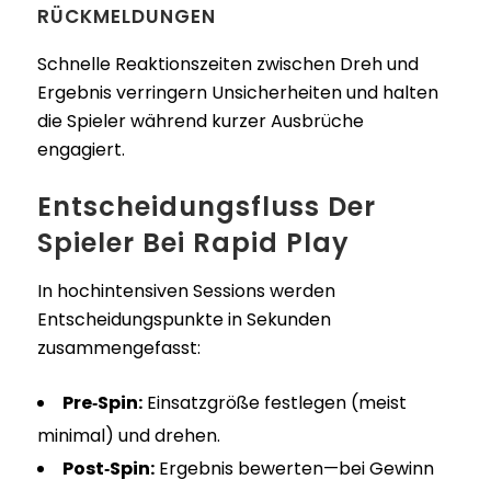
RÜCKMELDUNGEN
Schnelle Reaktionszeiten zwischen Dreh und
Ergebnis verringern Unsicherheiten und halten
die Spieler während kurzer Ausbrüche
engagiert.
Entscheidungsfluss Der
Spieler Bei Rapid Play
In hochintensiven Sessions werden
Entscheidungspunkte in Sekunden
zusammengefasst:
Pre‑Spin:
Einsatzgröße festlegen (meist
minimal) und drehen.
Post‑Spin:
Ergebnis bewerten—bei Gewinn