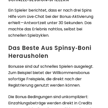
Ein Spieler berichtet, dass er nach drei Spins
Hilfe vom Live‑Chat bei der Bonus‑Aktivierung
erhielt—Antwortzeit unter 30 Sekunden. Das
machte das Erlebnis nahtlos, selbst bei
schnellen Spielzyklen.
Das Beste Aus Spinsy‑Boni
Herausholen
Bonusse sind auf schnelles Spielen ausgelegt.
Zum Beispiel bietet der Willkommensbonus
sofortige Freispiele, die direkt nach der
Registrierung genutzt werden können.
Die Bonus‑Bedingungen sind unkompliziert:
Einzahlungsbeträge werden direkt in Credits