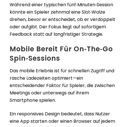
Während einer typischen fünf‑Minuten‑Session
könnte ein Spieler zehnmal eine Slot‑Walze
drehen, bevor er entscheidet, ob er verdoppelt
oder aufgibt. Der Fokus liegt auf sofortigem
Feedback statt auf langfristiger Strategie.
Mobile Bereit Für On‑the‑Go
Spin‑Sessions
Das mobile Erlebnis ist für schnellen Zugriff und
rasche Ladezeiten optimiert—ein
entscheidender Faktor für Spieler, die zwischen
Meetings oder unterwegs auf ihrem
Smartphone spielen.
Ein responsives Design bedeutet, dass Nutzer
eine App starten oder einen Browser auf jedem