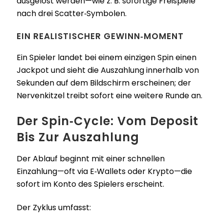
ausgelöst werden—wie z. B. sofortige Freispiele
nach drei Scatter‑Symbolen.
EIN REALISTISCHER GEWINN‑MOMENT
Ein Spieler landet bei einem einzigen Spin einen
Jackpot und sieht die Auszahlung innerhalb von
Sekunden auf dem Bildschirm erscheinen; der
Nervenkitzel treibt sofort eine weitere Runde an.
Der Spin‑Cycle: Vom Deposit
Bis Zur Auszahlung
Der Ablauf beginnt mit einer schnellen
Einzahlung—oft via E‑Wallets oder Krypto—die
sofort im Konto des Spielers erscheint.
Der Zyklus umfasst: