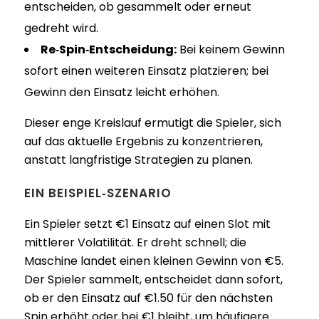
entscheiden, ob gesammelt oder erneut
gedreht wird.
Re‑Spin‑Entscheidung:
Bei keinem Gewinn
sofort einen weiteren Einsatz platzieren; bei
Gewinn den Einsatz leicht erhöhen.
Dieser enge Kreislauf ermutigt die Spieler, sich
auf das aktuelle Ergebnis zu konzentrieren,
anstatt langfristige Strategien zu planen.
EIN BEISPIEL‑SZENARIO
Ein Spieler setzt €1 Einsatz auf einen Slot mit
mittlerer Volatilität. Er dreht schnell; die
Maschine landet einen kleinen Gewinn von €5.
Der Spieler sammelt, entscheidet dann sofort,
ob er den Einsatz auf €1.50 für den nächsten
Spin erhöht oder bei €1 bleibt, um häufigere