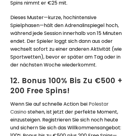
Spins nimmt er €25 mit.
Dieses Muster—kurze, hochintensive
Spielphasen—hält den Adrenalinspiegel hoch,
während jede Session innerhalb von 15 Minuten
endet. Der Spieler loggt sich dann aus oder
wechselt sofort zu einer anderen Aktivität (wie
Sportwetten), bevor er später am Tag oder in
der nächsten Woche wiederkommt.
12. Bonus 100% Bis Zu €500 +
200 Free Spins!
Wenn Sie auf schnelle Action bei
Polestar
Casino
stehen, ist jetzt der perfekte Moment,
einzusteigen. Registrieren Sie sich noch heute
und sichern Sie sich das Willkommensangebot:
100% Bonus bis zu €500 plus 200 Free Spins—