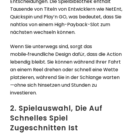
Entscheidungen. Die Spielbibliothek enthält
Tausende von Titeln von Entwicklern wie NetEnt,
Quickspin und Play’n GO, was bedeutet, dass Sie
nahtlos von einem High-Payback-Slot zum
nächsten wechseln können.
Wenn Sie unterwegs sind, sorgt das
mobile‑freundliche Design dafür, dass die Action
lebendig bleibt. Sie können während Ihrer Fahrt
an einem Reel drehen oder schnell eine Wette
platzieren, während Sie in der Schlange warten
—ohne sich hinsetzen und Stunden zu
investieren.
2. Spielauswahl, Die Auf
Schnelles Spiel
Zugeschnitten Ist