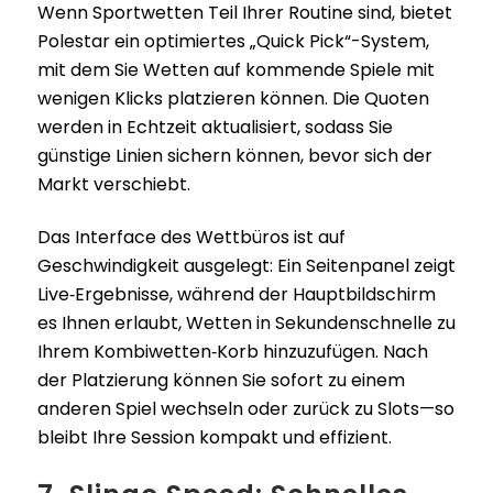
Wenn Sportwetten Teil Ihrer Routine sind, bietet
Polestar ein optimiertes „Quick Pick“-System,
mit dem Sie Wetten auf kommende Spiele mit
wenigen Klicks platzieren können. Die Quoten
werden in Echtzeit aktualisiert, sodass Sie
günstige Linien sichern können, bevor sich der
Markt verschiebt.
Das Interface des Wettbüros ist auf
Geschwindigkeit ausgelegt: Ein Seitenpanel zeigt
Live‑Ergebnisse, während der Hauptbildschirm
es Ihnen erlaubt, Wetten in Sekundenschnelle zu
Ihrem Kombiwetten‑Korb hinzuzufügen. Nach
der Platzierung können Sie sofort zu einem
anderen Spiel wechseln oder zurück zu Slots—so
bleibt Ihre Session kompakt und effizient.