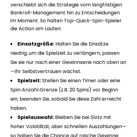
verschiebt sich die Strategie vom langfristigen
Bankroll-Management hin zu Entscheidungen
im Moment. So halten Top-Quick-Spin-Spieler
die Action am Laufen:
Einsatzgröße:
Halten Sie die Einsätze
niedrig, um die Spielzeit zu verlängern, passen
Sie sie nur nach einer Gewinnserie nach oben an
—Ihr Selbstvertrauen wächst.
Spielzeit:
Stellen Sie einen Timer oder eine
Spin‑Anzahl‑Grenze (z.B. 20 Spins) vor Beginn
ein; beenden Sie, sobald Sie diese Zahl erreicht
haben.
Spielauswahl:
Bleiben Sie bei Slots mit
hoher Volatilität, aber schnellen Auszahlungen—
so haben Sie die Chance auf rasche Gewinne.