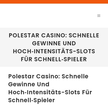
POLESTAR CASINO: SCHNELLE
GEWINNE UND
HOCH‑INTENSITÄTS-SLOTS
FÜR SCHNELL‑SPIELER
Polestar Casino: Schnelle
Gewinne Und
Hoch‑Intensitäts-Slots Für
Schnell‑Spieler