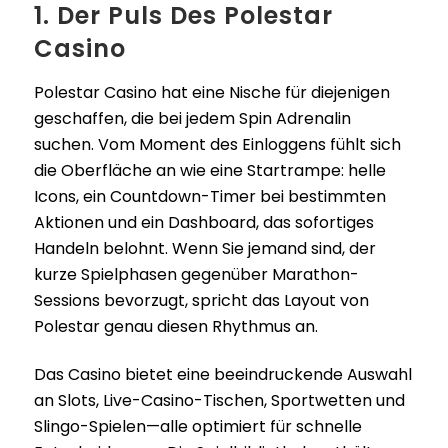
1. Der Puls Des Polestar
Casino
Polestar Casino hat eine Nische für diejenigen
geschaffen, die bei jedem Spin Adrenalin
suchen. Vom Moment des Einloggens fühlt sich
die Oberfläche an wie eine Startrampe: helle
Icons, ein Countdown-Timer bei bestimmten
Aktionen und ein Dashboard, das sofortiges
Handeln belohnt. Wenn Sie jemand sind, der
kurze Spielphasen gegenüber Marathon-
Sessions bevorzugt, spricht das Layout von
Polestar genau diesen Rhythmus an.
Das Casino bietet eine beeindruckende Auswahl
an Slots, Live-Casino-Tischen, Sportwetten und
Slingo-Spielen—alle optimiert für schnelle