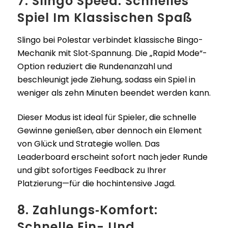
7. Slingo Speed: Schnelles
Spiel Im Klassischen Spaß
Slingo bei Polestar verbindet klassische Bingo-
Mechanik mit Slot‑Spannung. Die „Rapid Mode“-
Option reduziert die Rundenanzahl und
beschleunigt jede Ziehung, sodass ein Spiel in
weniger als zehn Minuten beendet werden kann.
Dieser Modus ist ideal für Spieler, die schnelle
Gewinne genießen, aber dennoch ein Element
von Glück und Strategie wollen. Das
Leaderboard erscheint sofort nach jeder Runde
und gibt sofortiges Feedback zu Ihrer
Platzierung—für die hochintensive Jagd.
8. Zahlungs‑Komfort:
Schnelle Ein- Und