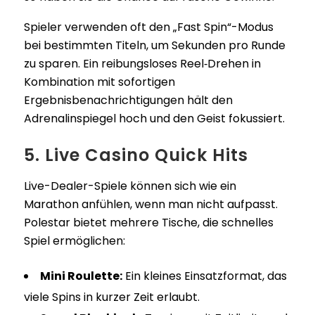
Spieler verwenden oft den „Fast Spin“-Modus
bei bestimmten Titeln, um Sekunden pro Runde
zu sparen. Ein reibungsloses Reel‑Drehen in
Kombination mit sofortigen
Ergebnisbenachrichtigungen hält den
Adrenalinspiegel hoch und den Geist fokussiert.
5. Live Casino Quick Hits
Live-Dealer-Spiele können sich wie ein
Marathon anfühlen, wenn man nicht aufpasst.
Polestar bietet mehrere Tische, die schnelles
Spiel ermöglichen:
Mini Roulette:
Ein kleines Einsatzformat, das
viele Spins in kurzer Zeit erlaubt.