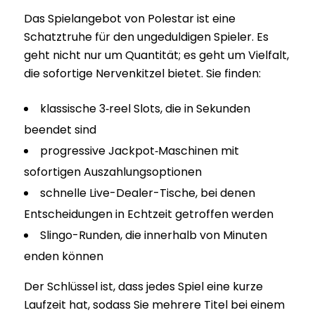
Das Spielangebot von Polestar ist eine
Schatztruhe für den ungeduldigen Spieler. Es
geht nicht nur um Quantität; es geht um Vielfalt,
die sofortige Nervenkitzel bietet. Sie finden:
klassische 3‑reel Slots, die in Sekunden
beendet sind
progressive Jackpot‑Maschinen mit
sofortigen Auszahlungsoptionen
schnelle Live-Dealer-Tische, bei denen
Entscheidungen in Echtzeit getroffen werden
Slingo-Runden, die innerhalb von Minuten
enden können
Der Schlüssel ist, dass jedes Spiel eine kurze
Laufzeit hat, sodass Sie mehrere Titel bei einem