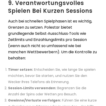
9. Verantwortungsvolles
Spielen Bei Kurzen Sessions
Auch bei schnellen Spielphasen ist es wichtig,
Grenzen zu setzen. Polestar bietet
grundlegende Selbst‑Ausschluss‑Tools wie
Zeitlimits und Einzahlungslimits pro Session
(wenn auch nicht so umfassend wie bei
manchen Wettbewerbern). Um die Kontrolle zu
behalten:
Timer setzen:
Entscheiden Sie, wie lange Sie spielen
möchten, bevor Sie starten, und nutzen Sie den
Wecker Ihres Telefons als Erinnerung.
Session‑Limits verwenden:
Begrenzen Sie die
Anzahl der Spins oder Wetten pro Besuch.
Gewinne/Verluste verfolgen:
Führen Sie eine kurze