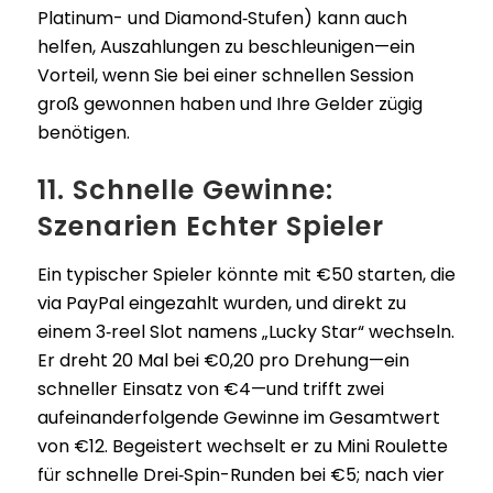
Platinum- und Diamond‑Stufen) kann auch
helfen, Auszahlungen zu beschleunigen—ein
Vorteil, wenn Sie bei einer schnellen Session
groß gewonnen haben und Ihre Gelder zügig
benötigen.
11. Schnelle Gewinne:
Szenarien Echter Spieler
Ein typischer Spieler könnte mit €50 starten, die
via PayPal eingezahlt wurden, und direkt zu
einem 3‑reel Slot namens „Lucky Star“ wechseln.
Er dreht 20 Mal bei €0,20 pro Drehung—ein
schneller Einsatz von €4—und trifft zwei
aufeinanderfolgende Gewinne im Gesamtwert
von €12. Begeistert wechselt er zu Mini Roulette
für schnelle Drei‑Spin-Runden bei €5; nach vier