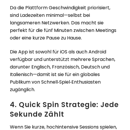
Da die Plattform Geschwindigkeit priorisiert,
sind Ladezeiten minimal—selbst bei
langsameren Netzwerken. Das macht sie
perfekt für die fünf Minuten zwischen Meetings
oder eine kurze Pause zu Hause.
Die App ist sowohl für iOS als auch Android
verfügbar und unterstützt mehrere Sprachen,
darunter Englisch, Französisch, Deutsch und
Italienisch—damit ist sie für ein globales
Publikum von Schnell‑Spiel‑Enthusiasten
zugänglich.
4. Quick Spin Strategie: Jede
Sekunde Zählt
Wenn Sie kurze, hochintensive Sessions spielen,