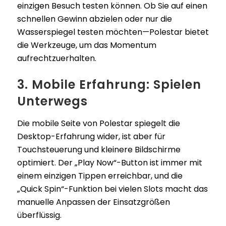
einzigen Besuch testen können. Ob Sie auf einen
schnellen Gewinn abzielen oder nur die
Wasserspiegel testen möchten—Polestar bietet
die Werkzeuge, um das Momentum
aufrechtzuerhalten.
3. Mobile Erfahrung: Spielen
Unterwegs
Die mobile Seite von Polestar spiegelt die
Desktop-Erfahrung wider, ist aber für
Touchsteuerung und kleinere Bildschirme
optimiert. Der „Play Now“-Button ist immer mit
einem einzigen Tippen erreichbar, und die
„Quick Spin“-Funktion bei vielen Slots macht das
manuelle Anpassen der Einsatzgrößen
überflüssig.