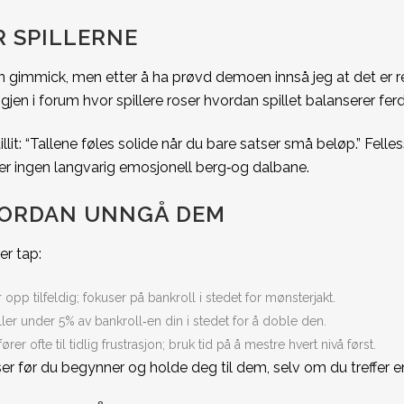
R SPILLERNE
 gimmick, men etter å ha prøvd demoen innså jeg at det er ren 
gjen i forum hvor spillere roser hvordan spillet balanserer fer
t: “Tallene føles solide når du bare satser små beløp.” Felles
er ingen langvarig emosjonell berg‑og dalbane.
VORDAN UNNGÅ DEM
er tap:
opp tilfeldig; fokuser på bankroll i stedet for mønsterjakt.
ler under 5% av bankroll‑en din i stedet for å doble den.
er ofte til tidlig frustrasjon; bruk tid på å mestre hvert nivå først.
ser før du begynner og holde deg til dem, selv om du treffer e