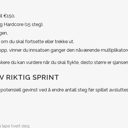
il €150.
 Hardcore (15 steg).
gen.
m du skal fortsette eller trekke ut.
opp, vinner du innsatsen ganger den nåværende multiplikatoren; 
ere du kan vurdere når du skal flykte, desto større er sjansen f
V RIKTIG SPRINT
potensiell gevinst ved å endre antall steg før spillet avsluttes
 tape hvert steg.