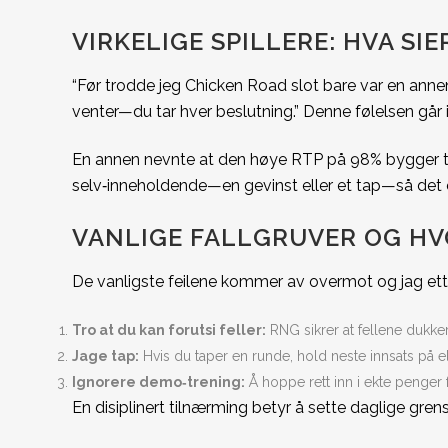
VIRKELIGE SPILLERE: HVA SIE
“Før trodde jeg Chicken Road slot bare var en annen
venter—du tar hver beslutning.” Denne følelsen går i
En annen nevnte at den høye RTP på 98% bygger tilli
selv‑inneholdende—en gevinst eller et tap—så det 
VANLIGE FALLGRUVER OG H
De vanligste feilene kommer av overmot og jag ett
Tro at du kan forutsi feller:
RNG sikrer at fellene dukker 
Jage tap:
Hvis du taper en runde, hold neste innsats på el
Ignorere demo‑trening:
Å hoppe rett inn i ekte penger før
En disiplinert tilnærming betyr å sette daglige gren