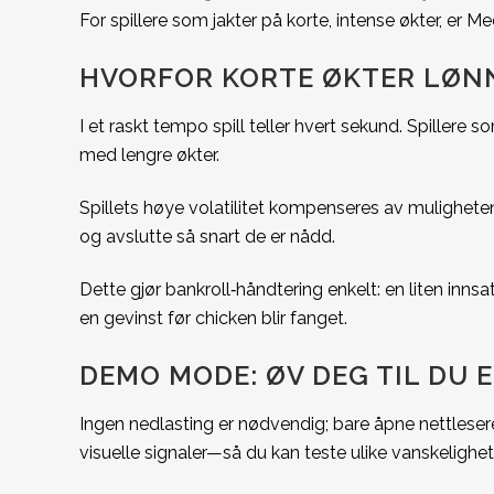
For spillere som jakter på korte, intense økter, er M
HVORFOR KORTE ØKTER LØN
I et raskt tempo spill teller hvert sekund. Spiller
med lengre økter.
Spillets høye volatilitet kompenseres av muligheten 
og avslutte så snart de er nådd.
Dette gjør bankroll‑håndtering enkelt: en liten innsa
en gevinst før chicken blir fanget.
DEMO MODE: ØV DEG TIL DU 
Ingen nedlasting er nødvendig; bare åpne nettleser
visuelle signaler—så du kan teste ulike vanskelighets