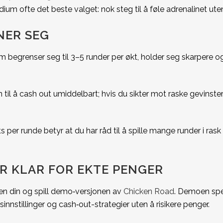
edium ofte det beste valget: nok steg til å føle adrenalinet ut
NER SEG
e som begrenser seg til 3–5 runder per økt, holder seg skarper
til å cash out umiddelbart; hvis du sikter mot raske gevinster, 
ts per runde betyr at du har råd til å spille mange runder i ras
ER KLAR FOR EKTE PENGER
en din og spill demo‑versjonen av
Chicken Road
. Demoen spe
innstillinger og cash‑out-strategier uten å risikere penger.