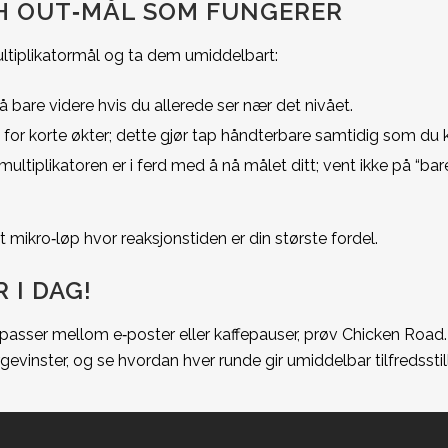
SH OUT‑MÅL SOM FUNGERER
ltiplikatormål og ta dem umiddelbart:
å bare videre hvis du allerede ser nær det nivået.
r korte økter; dette gjør tap håndterbare samtidig som du ka
ltiplikatoren er i ferd med å nå målet ditt; vent ikke på “bare
t mikro‑løp hvor reaksjonstiden er din største fordel.
 I DAG!
om passer mellom e‑poster eller kaffepauser, prøv Chicken Roa
orgevinster, og se hvordan hver runde gir umiddelbar tilfredsstil