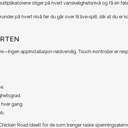
iplikatorene stiger på hvert vanskelighetsnivå og få en føle
der på hvert nivå før du går over til live‑spill, slik at du er 
ARTEN
re—ingen appinstallasjon nødvendig. Touch-kontroller er respon
e.
ghetsgrad.
 hver gang.
bb.
 Chicken Road ideelt for de som trenger raske spenningsele