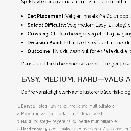
Spillsløyfen er enkel nok til å mestres på minutter:
Bet Placement:
Velg en innsats fra €0.01 opp t
Select Difficulty:
Velg mellom Easy (24 steg) og
Crossing:
Chicken beveger seg ett steg av gan
Decision Point:
Etter hvert steg bestemmer du o
Outcome:
Hvis du cash out før en felle dukker 
Denne strukturen belønner raske beslutninger: jo rask
EASY, MEDIUM, HARD—VALG A
De fire vanskelighetsnivåene justerer både risiko og 
Easy:
24 steg—lav risiko, moderate multiplikatorer.
Medium:
22 steg—balansert risiko/gevinst.
Hard:
20 steg—høyere risiko, bedre multiplikatorer.
Hardcore:
15 steg—maks risiko med en 10/25 sjanse for å