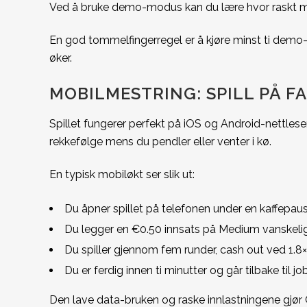
Ved å bruke demo-modus kan du lære hvor raskt mult
En god tommelfingerregel er å kjøre minst ti demo-run
øker.
MOBILMESTRING: SPILL PÅ F
Spillet fungerer perfekt på iOS og Android-nettlese
rekkefølge mens du pendler eller venter i kø.
En typisk mobiløkt ser slik ut:
Du åpner spillet på telefonen under en kaffepaus
Du legger en €0.50 innsats på Medium vanskeli
Du spiller gjennom fem runder, cash out ved 1.8×
Du er ferdig innen ti minutter og går tilbake til jo
Den lave data-bruken og raske innlastningene gjør