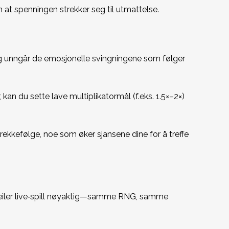
en at spenningen strekker seg til utmattelse.
e og unngår de emosjonelle svingningene som følger
kan du sette lave multiplikatormål (f.eks. 1.5×–2×)
k rekkefølge, noe som øker sjansene dine for å treffe
iler live‑spill nøyaktig—samme RNG, samme