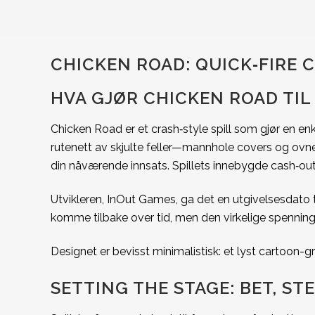
CHICKEN ROAD: QUICK‑FIRE 
HVA GJØR CHICKEN ROAD TIL
Chicken Road er et crash‑style spill som gjør en enk
rutenett av skjulte feller—mannhole covers og ovner
din nåværende innsats. Spillets innebygde cash‑out‑
Utvikleren, InOut Games, ga det en utgivelsesdato t
komme tilbake over tid, men den virkelige spenninge
Designet er bevisst minimalistisk: et lyst cartoon-gr
SETTING THE STAGE: BET, ST