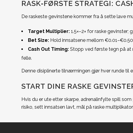
RASK‑FØRSTE STRATEGI: CA
De raskeste gevinstene kommer fra å sette lave mu
Target Multiplier:
1.5×–2× for raske gevinster; g
Bet Size:
Hold innsatsene mellom €0.01–€0.50 fo
Cash Out Timing:
Stopp ved første tegn på at mu
felle.
Denne disiplinerte tilnærmingen gjør hver runde til e
START DINE RASKE GEVINSTER
Hvis du er ute etter skarpe, adrenalinfylte spill s
risiko, sett innsatsen lavt, mål på raske multiplikat