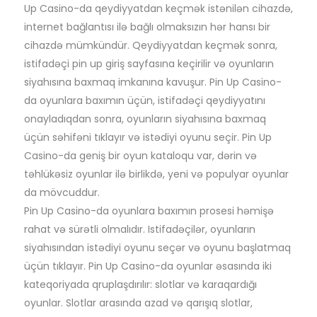
Up Casino-da qeydiyyatdan keçmək istənilən cihazdə,
internet bağlantısı ilə bağlı olmaksızın hər hansı bir
cihazdə mümkündür. Qeydiyyatdan keçmək sonra,
istifadəçi pin up giriş sayfasına keçirilir və oyunların
siyahısına baxmaq imkanına kavuşur. Pin Up Casino-
da oyunlara baxımın üçün, istifadəçi qeydiyyatını
onayladıqdan sonra, oyunların siyahısına baxmaq
üçün səhifəni tıklayır və istədiyi oyunu seçir. Pin Up
Casino-da geniş bir oyun kataloqu var, dərin və
təhlükəsiz oyunlar ilə birlikdə, yeni və populyar oyunlar
da mövcuddur.
Pin Up Casino-da oyunlara baxımın prosesi həmişə
rahat və sürətli olmalıdır. Istifadəçilər, oyunların
siyahısından istədiyi oyunu seçər və oyunu başlatmaq
üçün tıklayır. Pin Up Casino-da oyunlar əsasında iki
kateqoriyada qruplaşdırılır: slotlar və karaqardığı
oyunlar. Slotlar arasında azad və qarışıq slotlar,