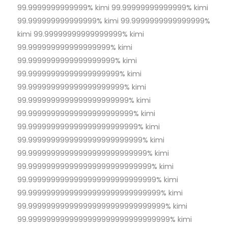
99.9999999999999% kimi 99.99999999999999% kimi
99.999999999999999% kimi 99.9999999999999999%
kimi 99.99999999999999999% kimi
99.999999999999999999% kimi
99.9999999999999999999% kimi
99.99999999999999999999% kimi
99.999999999999999999999% kimi
99.9999999999999999999999% kimi
99.99999999999999999999999% kimi
99.999999999999999999999999% kimi
99.9999999999999999999999999% kimi
99.99999999999999999999999999% kimi
99.999999999999999999999999999% kimi
99.9999999999999999999999999999% kimi
99.99999999999999999999999999999% kimi
99.999999999999999999999999999999% kimi
99.9999999999999999999999999999999% kimi