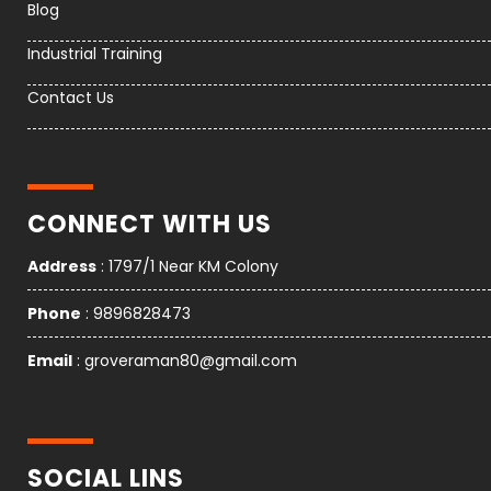
Blog
Industrial Training
Contact Us
CONNECT WITH US
Address
: 1797/1 Near KM Colony
Phone
: 9896828473
Email
: groveraman80@gmail.com
SOCIAL LINS